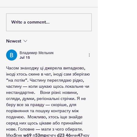
Write a comment...
Template: Writing Your
Template: Writi
First Blog Post
“How To” Blog 
Newest
Владимир Мельник
Jul 15
Часом знаходжу ці джерела випадково, 
іноді хтось скине в чат, іноді сам зберігаю 
“на потім”. Частину переглядаю рідко, 
частину — коли шукаю щось локальне чи 
нестандартне.    Вони різні: новини, 
огляди, думки, регіональні стрічки. Я не 
беру все за правду — скоріше, для 
порівняння та пошуку контрасту між 
подачею.  Можливо, хтось іще знайде 
серед них щось цікаве або принаймні 
нове. Головне — мати з чого обирати.  
М
к
х
5
г
нк
w69
п
53
mp
кг
чг
ч
d23
46
н
чн
47
чо
у