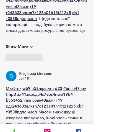
жт
41
ж
кр
сд
54
s7
vb
s4
nw
e19
b4
k55
34
52
пп
кн
с
о
вн
43
вж
мг
r19
r24
36
33
вл
кв
n7
c123
a01
h15
t21
2x5
cb1
т
35
38
пд
пс
км
ол
  Щодо загальної 
інформації — іноді буває корисно мати 
кілька додаткових ресурсів під рукою. Це 
…
Show More
Like
Reply
Владимир Мельник
Jul 15
М
к
х
5
г
нк
w69
п
53
mp
кг
чг
ч
d23
46
н
чн
47
чо
у
tmp3
жт
41
ж
кр
сд
54
s7
vb
s4
nw
e19
b4
k55
34
52
пп
кн
с
о
вн
43
вж
мг
r19
рд
r24
36
33
вл
кв
n7
c123
a01
h15
t21
2x5
cb1
т
35
38
пд
пс
км
ол
  Часом знаходжу ці 
джерела випадково, іноді хтось скине в 
чат, іноді сам зберігаю “на потім”. 
Частину переглядаю рідко, частину — 