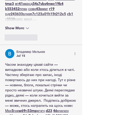
tmp3
жт
41
ж
кр
сд
54
s7
vb
s4
nw
e19
b4
k55
34
52
пп
кн
с
о
вн
43
вж
мг
r19
рд
r24
36
33
вл
кв
n7
c123
a01
h15
t21
2x5
cb1
т
35
38
пд
пс
км
ол
 …
Show More
Like
Reply
Владимир Мельник
Jul 15
Часом знаходжу цікаві сайти — 
випадково або коли хтось ділиться в чаті. 
Частину зберігаю про запас, іноді 
повертаюсь до них при нагоді. Тут є різне 
— новини, блоги, локальні стрічки чи 
просто незвичні штуки. Деякі переглядаю 
рідко, деякі — коли хочеться вийти за 
межі звичних джерел.  Поділюсь добіркою 
— може, хтось натрапить на щось нове:  
М
к
х
5
г
нк
w69
п
53
mp
кг
чг
ч
d23
46
н
чн
чо
у